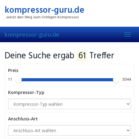
Skip
kompressor-guru.de
to
main
...weist den Weg zum richtigen Kompressor
content
kompressor-guru.de
Toggl
navig
Deine Suche ergab
61
Treffer
Preis
11
3044
Kompressor-Typ
Anschluss-Art