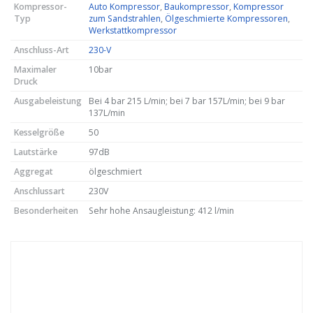
Kompressor-
Auto Kompressor
,
Baukompressor
,
Kompressor
Typ
zum Sandstrahlen
,
Ölgeschmierte Kompressoren
,
Werkstattkompressor
Anschluss-Art
230-V
Maximaler
10bar
Druck
Ausgabeleistung
Bei 4 bar 215 L/min; bei 7 bar 157L/min; bei 9 bar
137L/min
Kesselgröße
50
Lautstärke
97dB
Aggregat
ölgeschmiert
Anschlussart
230V
Besonderheiten
Sehr hohe Ansaugleistung: 412 l/min