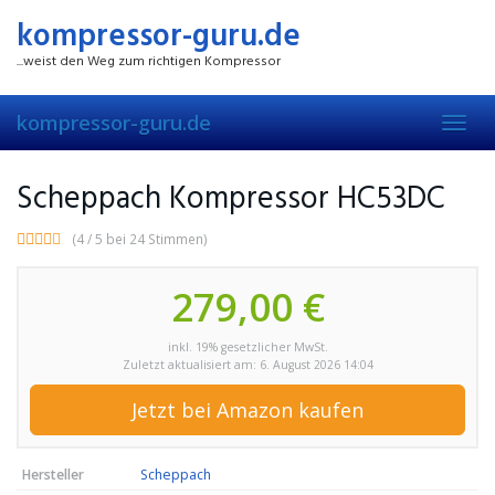
Skip
kompressor-guru.de
to
main
...weist den Weg zum richtigen Kompressor
content
kompressor-guru.de
Toggl
navig
Scheppach Kompressor HC53DC
(4 / 5 bei 24 Stimmen)
279,00 €
inkl. 19% gesetzlicher MwSt.
Zuletzt aktualisiert am: 6. August 2026 14:04
Jetzt bei Amazon kaufen
Hersteller
Scheppach