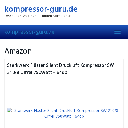
Skip
kompressor-guru.de
to
main
...weist den Weg zum richtigen Kompressor
content
kompressor-guru.de
Toggl
navig
Amazon
Starkwerk Flüster Silent Druckluft Kompressor SW
210/8 Ölfrei 750Watt – 64db