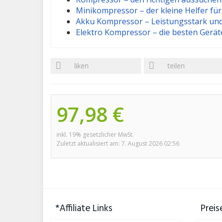
Minikompressor – der kleine Helfer fü
Akku Kompressor – Leistungsstark und
Elektro Kompressor – die besten Gerät
liken
teilen
97,98 €
inkl. 19% gesetzlicher MwSt.
Zuletzt aktualisiert am: 7. August 2026 02:56
*Affiliate Links
Preis