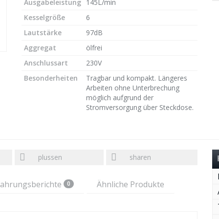
Ausgabeleistung
145L/min
Kesselgröße
6
Lautstärke
97dB
Aggregat
ölfrei
Anschlussart
230V
Besonderheiten
Tragbar und kompakt. Längeres
Arbeiten ohne Unterbrechung
möglich aufgrund der
Stromversorgung über Steckdose.
plussen
sharen
fahrungsberichte
Ähnliche Produkte
0