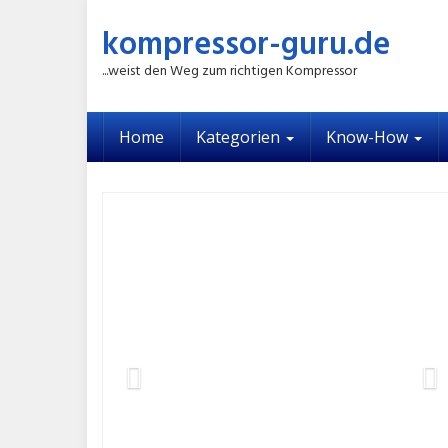
Skip
kompressor-guru.de
to
main
...weist den Weg zum richtigen Kompressor
content
Home
Kategorien
Know-How