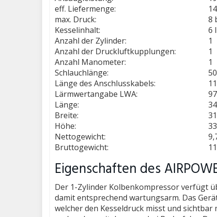
eff. Liefermenge:
14
max. Druck:
8 
Kesselinhalt:
6 l
Anzahl der Zylinder:
1
Anzahl der Druckluftkupplungen:
1
Anzahl Manometer:
1
Schlauchlänge:
5
Länge des Anschlusskabels:
11
Lärmwertangabe LWA:
97
Länge:
3
Breite:
3
Höhe:
3
Nettogewicht:
9,
Bruttogewicht:
11
Eigenschaften des AIRPOWE
Der 1-Zylinder Kolbenkompressor verfügt übe
damit entsprechend wartungsarm. Das Gerät
welcher den Kesseldruck misst und sichtbar 