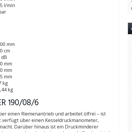
5 l/min
bar
000 mm
0 cm
 dB
40 mm
10 mm
35 mm
7 kg
,44 kg
R 190/08/6
r einen Riemenantrieb und arbeitet ölfrei – ist
 verfügt über einen Kesseldruckmanometer,
macht. Darüber hinaus ist ein Druckminderer